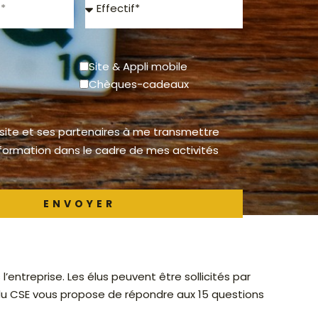
Effectif
Site & Appli mobile
Chèques-cadeaux
 site et ses partenaires à me transmettre
nformation dans le cadre de mes activités
ENVOYER
entreprise. Les élus peuvent être sollicités par
n du CSE vous propose de répondre aux 15 questions