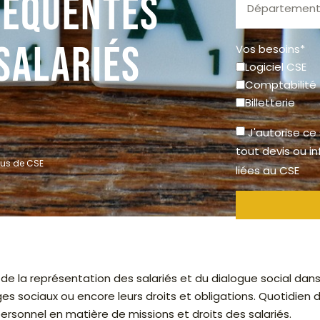
réquentes
salariés
Vos besoins*
Logiciel CSE
Comptabilité
Billetterie
J'autorise ce
tout devis ou i
lus de CSE
liées au CSE
 la représentation des salariés et du dialogue social dans l’
ages sociaux ou encore leurs droits et obligations. Quotidie
rsonnel en matière de missions et droits des salariés.