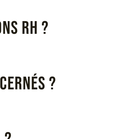
ons RH ?
ncernés ?