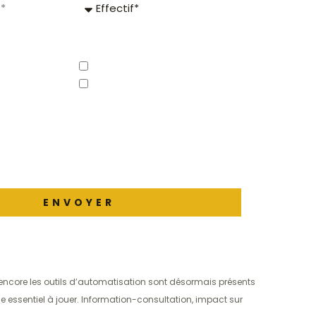
Effectif
Site & Appli mobile
Chèques-cadeaux
 site et ses partenaires à me transmettre
nformation dans le cadre de mes activités
ENVOYER
ou encore les outils d’automatisation sont désormais présents
e essentiel à jouer. Information-consultation, impact sur