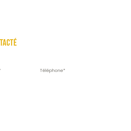
Les solutions
Qui sommes-nous ?
Blog
tacté
CSE et je souhaite échanger avec un expert
SE