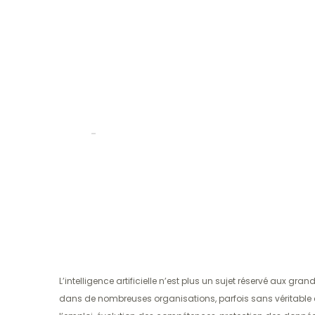
questions que 
élus CSE devrai
poser en 2026
Benoit
18 mai 2026
Accueil
›
Intelligence artificielle en entreprise : 15 questions q
2026
L’intelligence artificielle n’est plus un sujet réservé aux 
dans de nombreuses organisations, parfois sans véritable ca