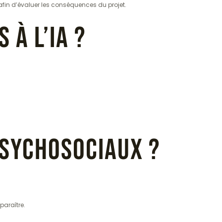
é afin d’évaluer les conséquences du projet.
 à l’IA ?
 psychosociaux ?
paraître.