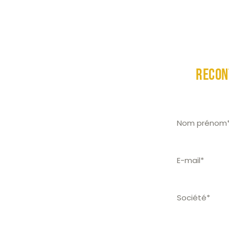
Accueil
Être
recon
Je suis élu de 
des solutions C
tificielle
 15