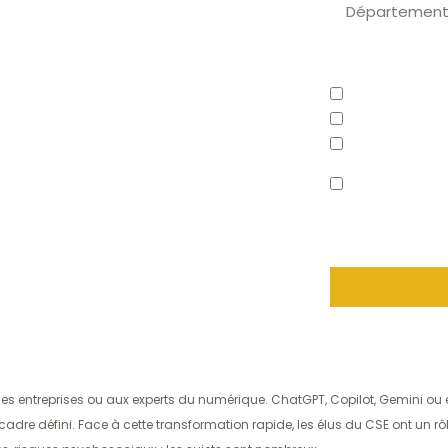
tous les
ent se
Vos besoins*
Logiciel CSE
Comptabilité
Billetterie
J'autorise ce
ue tous les élus CSE devraient se poser en
tout devis ou i
liées au CSE
grandes entreprises ou aux experts du numérique. ChatGPT, Copilot, Gemini 
dre défini. Face à cette transformation rapide, les élus du CSE ont un rôl