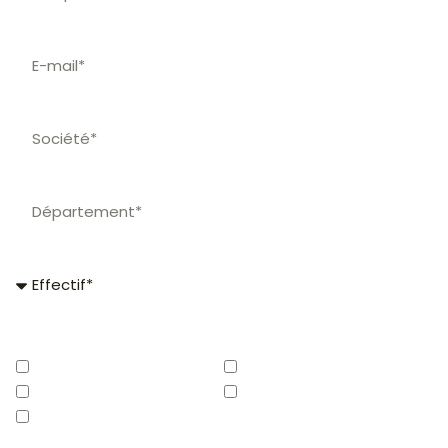
Effectif
Vos besoins*
Logiciel CSE
Site & Appli mobile
Comptabilité
Chèques-cadeaux
Billetterie