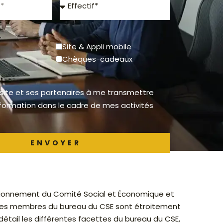
Effectif
Site & Appli mobile
Chèques-cadeaux
 site et ses partenaires à me transmettre
nformation dans le cadre de mes activités
ENVOYER
nctionnement du Comité Social et Économique et
n des membres du bureau du CSE sont étroitement
détail les différentes facettes du bureau du CSE,