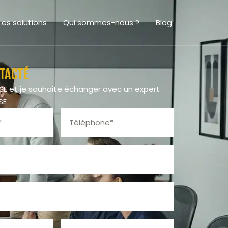
Les solutions
Qui sommes-nous ?
Blog
tacté
CSE et je souhaite échanger avec un expert
SE