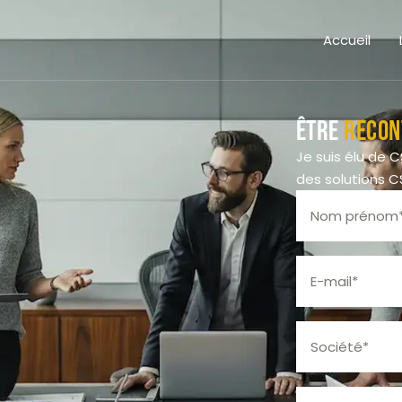
Accueil
Être
recon
Je suis élu de 
des solutions C