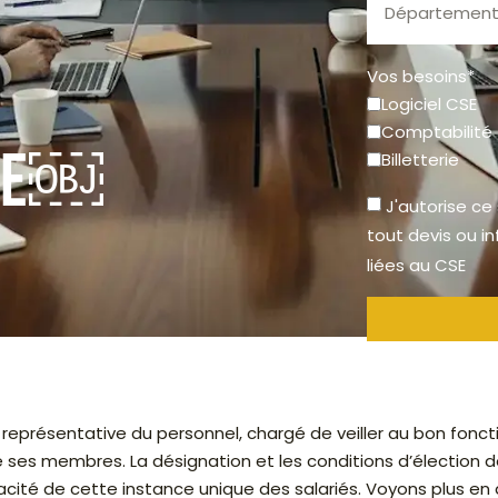
Vos besoins*
Logiciel CSE
Comptabilité
CSE￼
Billetterie
J'autorise ce
tout devis ou i
liées au CSE
e représentative du personnel, chargé de veiller au bon fo
de ses membres. La désignation et les conditions d’électio
acité de cette instance unique des salariés. Voyons plus en 