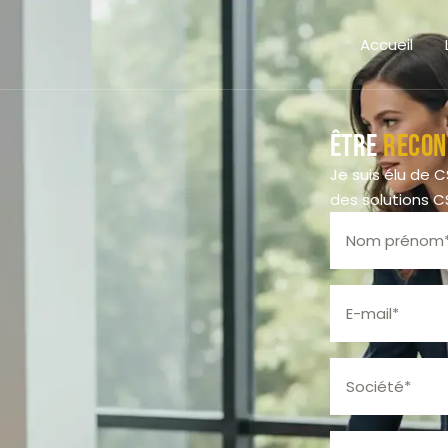
Accueil
Être
recon
Je suis élu de 
des solutions C