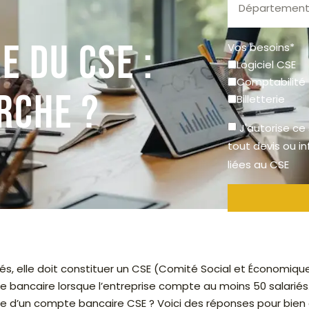
 du CSE :
Vos besoins*
Logiciel CSE
Comptabilité
rche ?
Billetterie
J'autorise ce
tout devis ou i
liées au CSE
iés, elle doit constituer un CSE (Comité Social et Économiqu
e bancaire lorsque l’entreprise compte au moins 50 salarié
d’un compte bancaire CSE ? Voici des réponses pour bien 