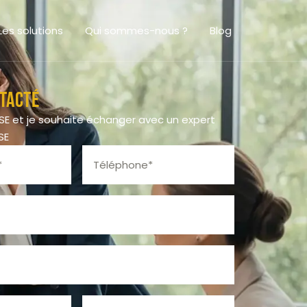
Les solutions
Qui sommes-nous ?
Blog
tacté
CSE et je souhaite échanger avec un expert
SE