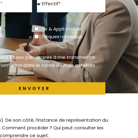
Effectif
Site & Appli mobile
Chèques-cadeaux
 site et ses partenaires à me transmettre
nformation dans le cadre de mes activités
ENVOYER
e). De son côté, l’instance de représentation du
s. Comment procéder ? Qui peut consulter les
comprendre ce sujet.