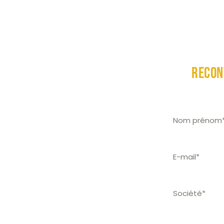
Accueil
Être
recon
Je suis élu de 
des solutions C