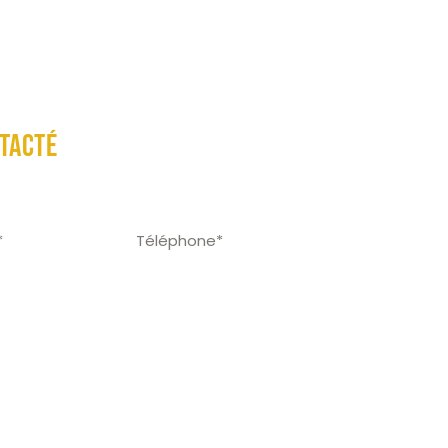
Les solutions
Qui sommes-nous ?
Blog
tacté
CSE et je souhaite échanger avec un expert
SE