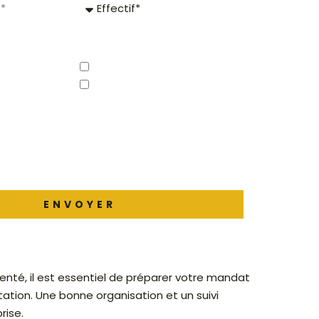
Effectif
Site & Appli mobile
Chèques-cadeaux
 site et ses partenaires à me transmettre
nformation dans le cadre de mes activités
ENVOYER
nté, il est essentiel de préparer votre mandat
tation. Une bonne organisation et un suivi
rise.