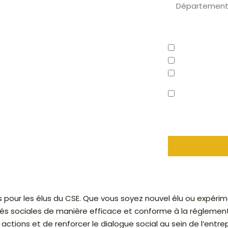
pour bien
mandat au
Vos besoins*
Logiciel CSE
Comptabilité
Billetterie
J'autorise ce
tout devis ou i
E en 2026
liées au CSE
pour les élus du CSE. Que vous soyez nouvel élu ou expérime
ités sociales de manière efficace et conforme à la réglemen
ctions et de renforcer le dialogue social au sein de l’entrep