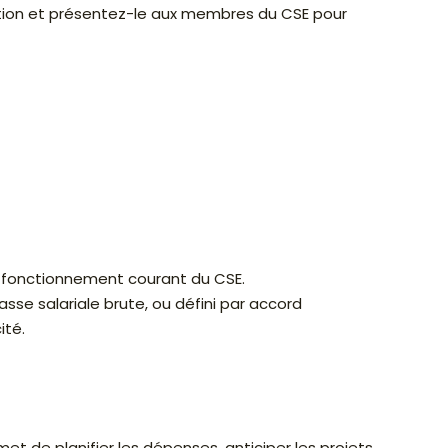
gestion et présentez-le aux membres du CSE pour
u fonctionnement courant du CSE.
sse salariale brute, ou défini par accord
ité.
met de planifier les dépenses, anticiper les projets