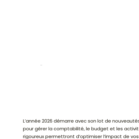
Les infos clés 
démarrer son 
CSE en 2026
Benoit
10 septembre 2025
Accueil
›
Les infos clés pour bien démarrer son mandat au CS
L’année 2026 démarre avec son lot de nouveautés 
pour gérer la comptabilité, le budget et les activ
rigoureux permettront d’optimiser l’impact de vos a