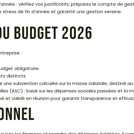
l’année : vérifiez vos justificatifs, préparez le compte de 
 stress de fin d’année et garantit une gestion sereine.
 du budget 2026
treprise :
udget obligatoire.
ts distincts
 une subvention calculée sur la masse salariale, destiné a
elles (ASC) : basé sur les dépenses sociales passées et la ma
pé et validé en réunion pour garantir transparence et efficac
ionnel
suivre les finances et prendre des décisions éclairées. Il per