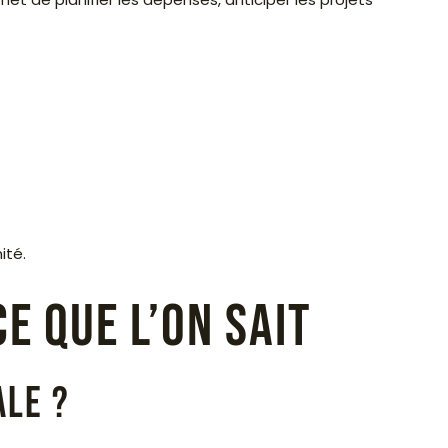
ité.
e que l’on sait
ale ?