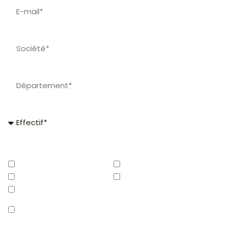
Effectif
Vos besoins*
Logiciel CSE
Site & Appli mobile
Comptabilité
Chèques-cadeaux
Billetterie
J'autorise ce site et ses partenaires à me
transmettre tout devis ou information dans le cadre